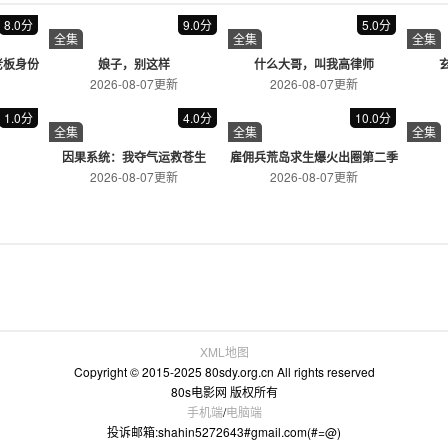
满江红
独行月
悬疑/剧情/古装
科幻/喜剧/