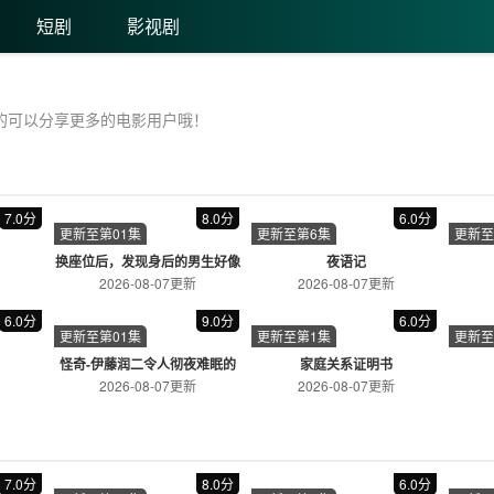
影
电视剧
综艺
动漫
最新上线
排行榜
APP下载
《流浪地球2》
《长月烬明》
《狂飙》
中国科幻电影新高度，太空灾难史诗巨作
张颂文、张译主演，扫黑除恶题材力作
仙侠奇幻大作，仙魔之战再掀高潮
立即观看
立即观看
立即观看