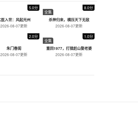
球
消失的她
冒险
悬疑/犯罪/剧情