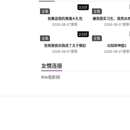
奥本海默
流浪地球2
剧情/传记/历史
科幻/冒险/灾难